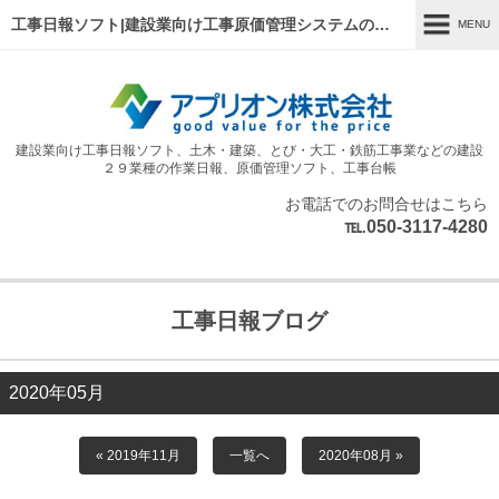
工事日報ソフト|建設業向け工事原価管理システムのアプリオン|土木・建築作業日報|工事台帳
MENU
MENU
ホーム
建設業向け工事日報ソフト、土木・建築、とび・大工・鉄筋工事業などの建設
会社案内
２９業種の作業日報、原価管理ソフト、工事台帳
作業日報
お電話でのお問合せはこちら
℡
050-3117-4280
.
日報アプリ
よくあるご質問
工事日報ブログ
お問い合わせ
新着情報
2020年05月
工事日報ブログ
« 2019年11月
一覧へ
2020年08月 »